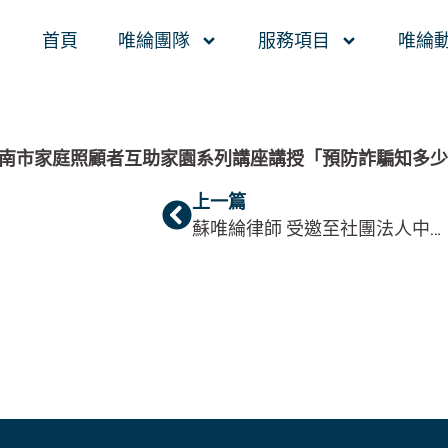
首頁
唯綸團隊
服務項目
唯綸
臺南市家庭照顧者互助家園系列講座講授「預防詐騙知多少
上一篇
蘇唯綸律師 受邀至社團法人中華民國全國創新創業總會講授「消費者保護爭議與企業經營初階」（臺南場）