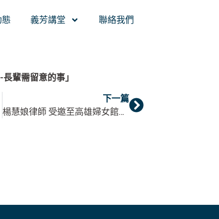
動態
義芳講堂
聯絡我們
-長輩需留意的事」
下一篇
楊慧娘律師 受邀至高雄婦女館擔任大港性別導讀工作坊與談人。